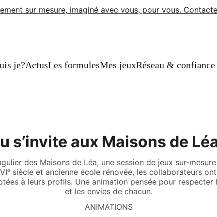
ement sur mesure, imaginé avec vous, pour vous. Contacte
uis je?
Actus
Les formules
Mes jeux
Réseau & confiance
u s’invite aux Maisons de Lé
ingulier des Maisons de Léa, une session de jeux sur-mesu
XVIᵉ siècle et ancienne école rénovée, les collaborateurs on
ptées à leurs profils. Une animation pensée pour respecter l
et les envies de chacun.
ANIMATIONS