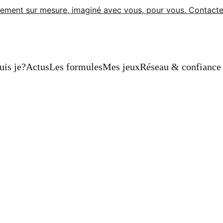
ement sur mesure, imaginé avec vous, pour vous. Contacte
uis je?
Actus
Les formules
Mes jeux
Réseau & confiance